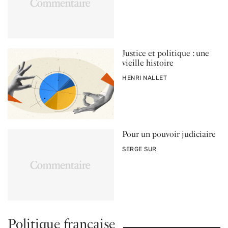
Justice et politique : une
vieille histoire
PAR
HENRI NALLET
Pour un pouvoir judiciaire
PAR
SERGE SUR
Politique française