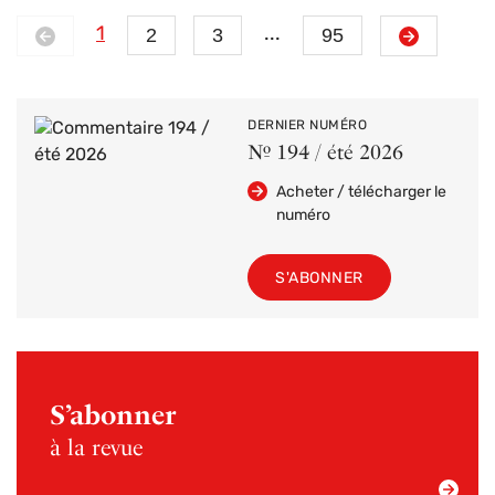
Précédent
Suivant
1
2
3
...
95
DERNIER NUMÉRO
Nº 194 / été 2026
Acheter / télécharger le
numéro
S'ABONNER
S’abonner
à la revue