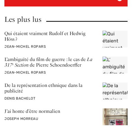
Les plus lus
Qui étaient vraiment Rudolf et Hedwig
Höss ?
PAR
JEAN-MICHEL ROPARS
L’ ambiguïté du film de guerre : le cas de
La
317
Section
de Pierre Schoendoerffer
e
PAR
JEAN-MICHEL ROPARS
De la représentation ethnique dans la
publicité
PAR
DENIS BACHELOT
J’ai honte d’être normalien
PAR
JOSEPH MORREAU