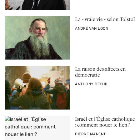
La « vraie vie » selon Tolstoï
PAR
ANDRÉ VAN LOON
La raison des affects en
démocratie
PAR
ANTHONY DEKHIL
Israël et l’Église catholique
: comment nouer le lien ?
PAR
PIERRE MANENT