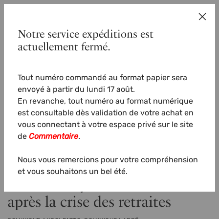
Commentaire
Aller au contenu principal
Connexion
Panier (0)
S'abonner
Ferm
Notre service expéditions est
À la une
actuellement fermé.
Tout numéro commandé au format papier sera
envoyé à partir du lundi 17 août.
En revanche, tout numéro au format numérique
est consultable dès validation de votre achat en
vous connectant à votre espace privé
sur le site
de
Commentaire
.
Nous vous remercions pour votre compréhension
et vous souhaitons un bel été.
Les forces syndicales trois ans
après la crise des retraites