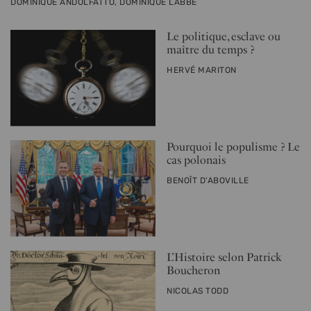
PAR
DOMINIQUE ANDOLFATTO, DOMINIQUE LABBÉ
Le politique, esclave ou
maître du temps ?
PAR
HERVÉ MARITON
Pourquoi le populisme ? Le
cas polonais
PAR
BENOÎT D’ABOVILLE
L’Histoire selon Patrick
Boucheron
PAR
NICOLAS TODD