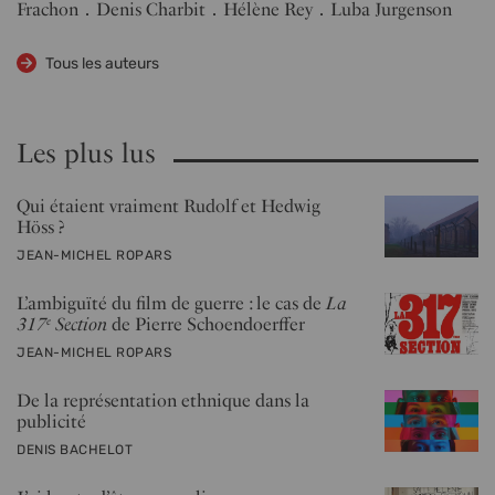
Frachon
Denis Charbit
Hélène Rey
Luba Jurgenson
Tous les auteurs
Les plus lus
Qui étaient vraiment Rudolf et Hedwig
Höss ?
PAR
JEAN-MICHEL ROPARS
L’ ambiguïté du film de guerre : le cas de
La
317
Section
de Pierre Schoendoerffer
e
PAR
JEAN-MICHEL ROPARS
De la représentation ethnique dans la
publicité
PAR
DENIS BACHELOT