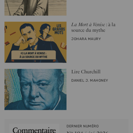
La Mort à Venise
: à la
source du mythe
PAR
JOHARA MAURY
Lire Churchill
PAR
DANIEL J. MAHONEY
DERNIER NUMÉRO