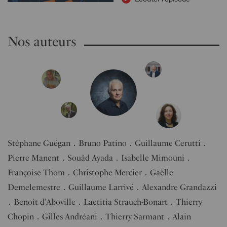
Nos auteurs
Stéphane Guégan
Bruno Patino
Guillaume Cerutti
Pierre Manent
Souâd Ayada
Isabelle Mimouni
Françoise Thom
Christophe Mercier
Gaëlle
Demelemestre
Guillaume Larrivé
Alexandre Grandazzi
Benoît d’Aboville
Laetitia Strauch-Bonart
Thierry
Chopin
Gilles Andréani
Thierry Sarmant
Alain