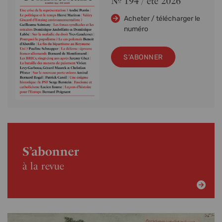
Nº 194 / été 2026
Acheter / télécharger le
numéro
S'ABONNER
S’abonner
à la revue