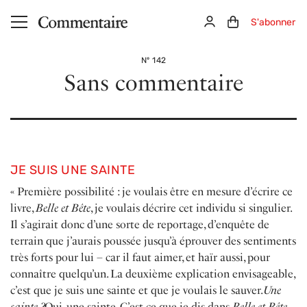
Aller au contenu principal
Connexion
Panier (0)
S'abonner
Nº 142
Sans commentaire
JE SUIS UNE SAINTE
« Première possibilité : je voulais être en mesure d’écrire ce
livre,
Belle et Bête
, je voulais décrire cet individu si singulier.
Il s’agirait donc d’une sorte de reportage, d’enquête de
terrain que j’aurais poussée jusqu’à éprouver des sentiments
très forts pour lui – car il faut aimer, et haïr aussi, pour
connaître quelqu’un. La deuxième explication envisageable,
c’est que je suis une sainte et que je voulais le sauver.
Une
sainte ?
Oui, une sainte. C’est ce que je dis dans
Belle et Bête.