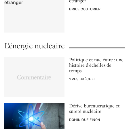
étranger
PAR
BRICE COUTURIER
L’énergie nucléaire
Politique et nucléaire : une
histoire d’échelles de
temps
PAR
YVES BRÉCHET
Dérive bureaucratique et
sûreté nucléaire
PAR
DOMINIQUE FINON