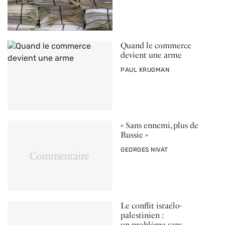
Quand le commerce
devient une arme
PAR
PAUL KRUGMAN
« Sans ennemi, plus de
Russie »
PAR
GEORGES NIVAT
Le conflit israélo-
palestinien :
un problème sans