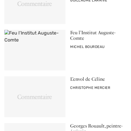
PAR
GUILLAUME LARRIVÉ
Feu l’Institut Auguste-
Comte
PAR
MICHEL BOURDEAU
L’envol de Céline
PAR
CHRISTOPHE MERCIER
Georges Rouault, peintre-