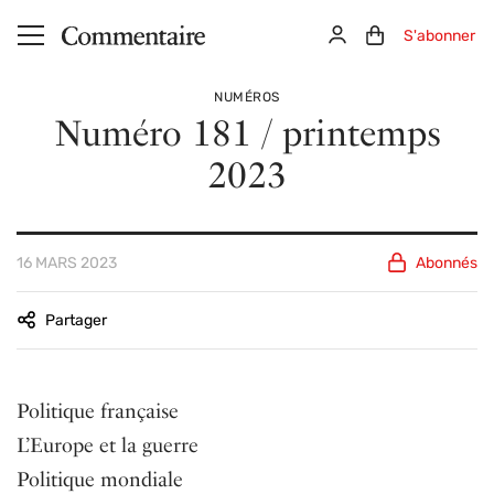
Aller au contenu principal
Connexion
Panier (0)
S'abonner
NUMÉROS
Numéro 181 / printemps
2023
16 MARS 2023
Abonnés
Partager
Sommaire
Politique française
L’Europe et la guerre
Politique mondiale