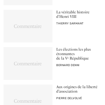
La véritable histoire
d’Henri VIII
PAR
THIERRY SARMANT
Les élections les plus
étonnantes
de la V
République
e
PAR
BERNARD DENNI
Aux origines de la liberté
d’association
PAR
PIERRE DELVOLVÉ