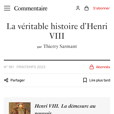
Aller au contenu principal
Connexion
Panier (0)
S'abonner
La véritable histoire d’Henri
VIII
Thierry Sarmant
par
Nº 181
PRINTEMPS 2023
Abonnés
Partager
Lire plus tard
Henri VIII. La démesure au
pouvoir