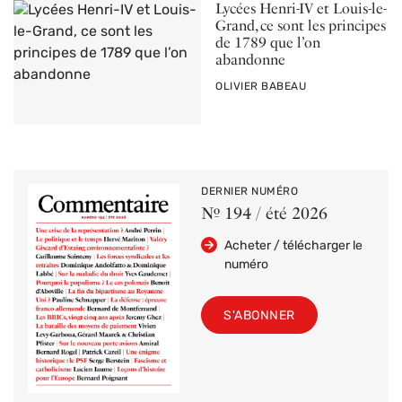
Lycées Henri-IV et Louis-le-
Grand, ce sont les principes
de 1789 que l’on
abandonne
PAR
OLIVIER BABEAU
DERNIER NUMÉRO
Nº 194 / été 2026
Acheter / télécharger le
numéro
S'ABONNER