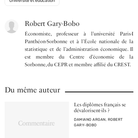
Université et éducation
Robert Gary-Bobo
Économiste, professeur à l’université Paris-I
Panthéon-Sorbonne et à l’École nationale de la
statistique et de l’administration économique. Il
est membre du Centre d’économie de la
Sorbonne, du CEPR et membre affilié du CREST.
Du même auteur
Les diplômes français se
dévalorisent-ils ?
PAR
DAMIANO ARGAN, ROBERT
GARY-BOBO