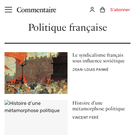
Aller au contenu principal
Connexion
Panier (0)
S'abonner
Politique française
Le syndicalisme français
sous influence soviétique
PAR
JEAN-LOUIS PANNÉ
Histoire d’une
métamorphose politique
PAR
VINCENT FERÉ