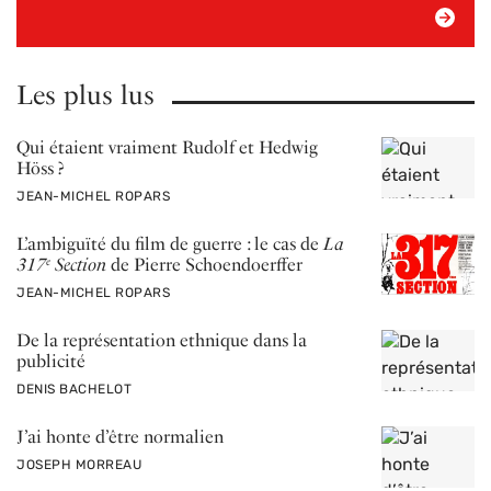
Les plus lus
Qui étaient vraiment Rudolf et Hedwig
Höss ?
PAR
JEAN-MICHEL ROPARS
L’ ambiguïté du film de guerre : le cas de
La
317
Section
de Pierre Schoendoerffer
e
PAR
JEAN-MICHEL ROPARS
De la représentation ethnique dans la
publicité
PAR
DENIS BACHELOT
J’ai honte d’être normalien
PAR
JOSEPH MORREAU