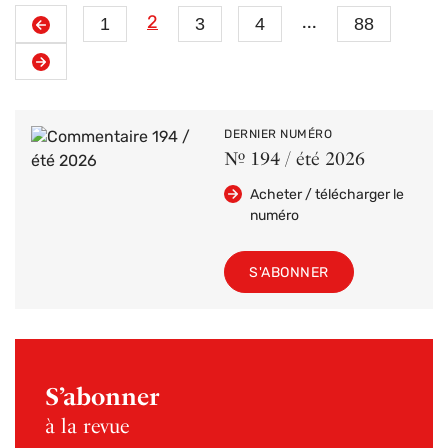
Précédent
1
2
3
4
...
88
Suivant
DERNIER NUMÉRO
Nº 194 / été 2026
Acheter / télécharger le
numéro
S'ABONNER
S’abonner
à la revue