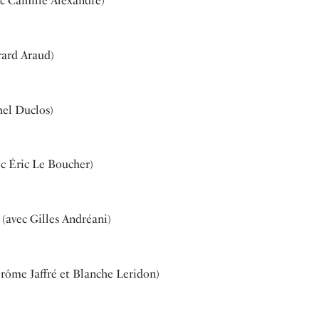
vec Camille Alexandre)
rard Araud)
hel Duclos)
ec Éric Le Boucher)
 (avec Gilles Andréani)
 Jérôme Jaffré et Blanche Leridon)