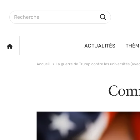
Aller au contenu principal
Rechercher sur le site
Rechercher
ACCUEIL
ACTUALITÉS
THÈM
Accueil
La guerre de Trump contre les universités (ave
Comm