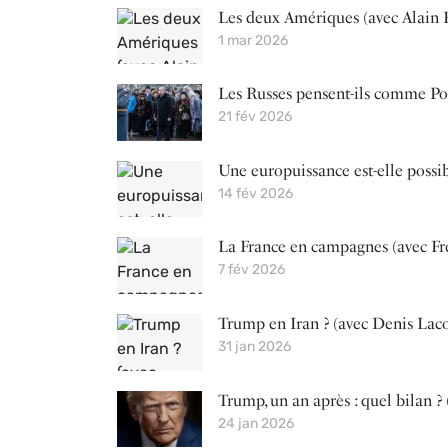
Les deux Amériques (avec Alain 
1 mar 2026
Les Russes pensent-ils comme Pou
21 fév 2026
Une europuissance est-elle possib
14 fév 2026
La France en campagnes (avec Fr
7 fév 2026
Trump en Iran ? (avec Denis Lac
31 jan 2026
Trump, un an après : quel bilan ?
24 jan 2026