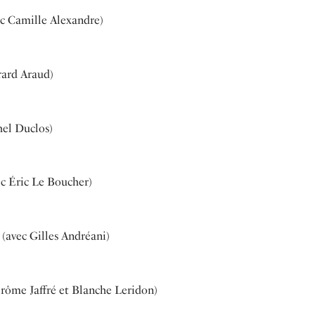
vec Camille Alexandre)
rard Araud)
hel Duclos)
ec Éric Le Boucher)
 (avec Gilles Andréani)
 Jérôme Jaffré et Blanche Leridon)