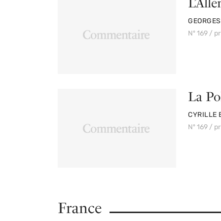
L’All
PAR
GEORGES
Nº 169 / p
La Po
PAR
CYRILLE 
Nº 169 / p
France