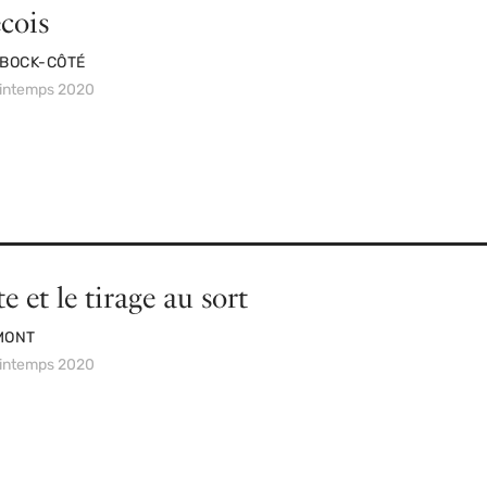
cois
 BOCK-CÔTÉ
rintemps 2020
e et le tirage au sort
MONT
rintemps 2020