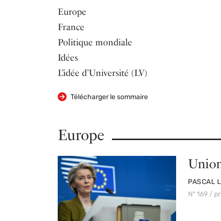
Sommaire
Europe
France
Politique mondiale
Idées
L’idée d’Université (LV)
Télécharger le sommaire
Europe
Union
PAR
PASCAL 
Nº 169 / p