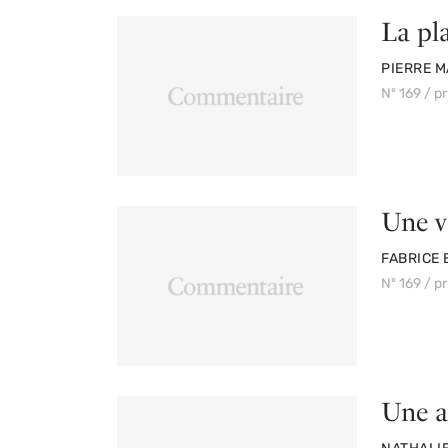
La pl
PAR
PIERRE 
Nº 169 / p
Une v
PAR
FABRICE
Nº 169 / p
Une a