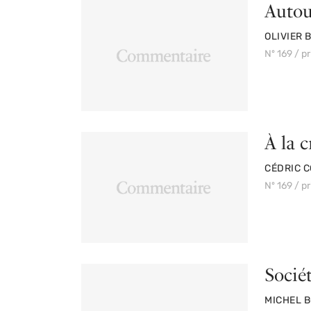
Autou
PAR
OLIVIER 
Nº 169 / p
À la 
PAR
CÉDRIC C
Nº 169 / p
Sociét
PAR
MICHEL 