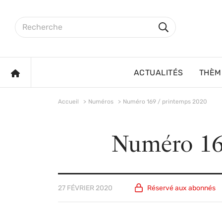
Aller au contenu principal
Rechercher sur le site
Rechercher
ACCUEIL
ACTUALITÉS
THÈM
Accueil
Numéros
Numéro 169 / printemps 2020
Numéro 16
27 FÉVRIER 2020
Réservé aux
abonnés