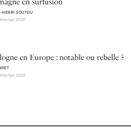
emagne en surfusion
-HENRI SOUTOU
rintemps 2020
logne en Europe : notable ou rebelle ?
BRET
rintemps 2020