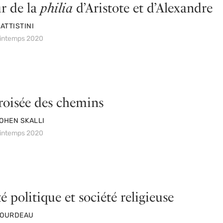
r de la
philia
d’Aristote et d’Alexandre
BATTISTINI
rintemps 2020
croisée des chemins
OHEN SKALLI
rintemps 2020
é politique et société religieuse
BOURDEAU