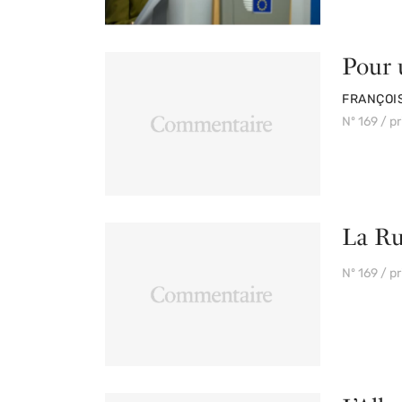
Pour 
PAR
FRANÇOI
Nº 169 / p
La Rus
PAR
Nº 169 / p