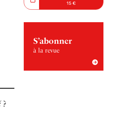
15 €
S’abonner
à la revue
é
?