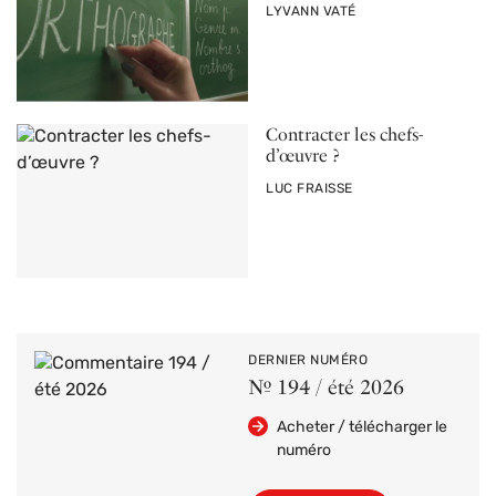
PAR
LYVANN VATÉ
Contracter les chefs-
d’œuvre ?
PAR
LUC FRAISSE
DERNIER NUMÉRO
Nº 194 / été 2026
Acheter / télécharger le
numéro