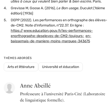
utiles à ceux qui veulent bien parler & bien escrire
, Paris.
Grevisse M, Goose A. (2016),
Le Bon usage
, Duculot (16ème
édition) [1936]
DEPP (2022). Les performances en orthographe des élèves-
de-CM2. Note d’Information, n°22.37. En ligne :
https://
www.education.gouv.fr/les-performances-
enorthographe-deseleves-de-CM2-toujours-
en-
baissemais-de-maniere-moins-marquee-343675
THÈMES ABORDÉS
Arts et littérature
Université et éducation
Anne Abeillé
Professeure à l’université Paris-Cité (Laboratoire
de linguistique formelle).