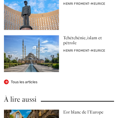
PAR
HENRI FROMENT-MEURICE
Tchétchénie, islam et
pétrole
PAR
HENRI FROMENT-MEURICE
Tous les articles
À lire aussi
L’or blanc de l’Europe