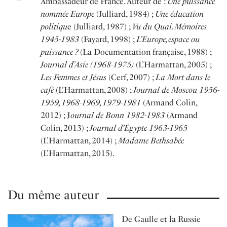
Ambassadeur de France. Auteur de :
Une puissance
nommée Europe
(Julliard, 1984) ;
Une éducation
politiqu
e (Julliard, 1987) ;
Vu du Quai. Mémoires
1945-1983
(Fayard, 1998) ;
L’Europe, espace ou
puissance ?
(La Documentation française, 1988) ;
Journal d’Asie (1968-1975)
(L’Harmattan, 2005) ;
Les Femmes et Jésus
(Cerf, 2007) ;
La Mort dans le
café
(L’Harmattan, 2008) ;
Journal de Moscou 1956-
1959, 1968-1969, 1979-1981
(Armand Colin,
2012) ; J
ournal de Bonn 1982-1983
(Armand
Colin, 2013) ;
Journal d’Égypte 1963-1965
(L’Harmattan, 2014) ;
Madame Bethsabée
(L’Harmattan, 2015).
Du même auteur
De Gaulle et la Russie