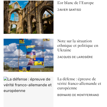
L’or blanc de l’Europe
PAR
JAVIER SANTISO
Note sur la situation
ethnique et politique en
Ukraine
PAR
JACQUES DE LAROSIÈRE
La défense : épreuve de
vérité franco-allemande et
européenne
PAR
BERNARD DE MONTFERRAND