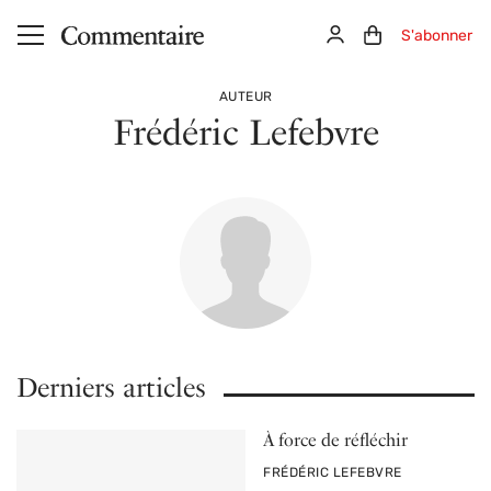
Aller au contenu principal
Connexion
Panier (0)
S'abonner
AUTEUR
Frédéric Lefebvre
Derniers articles
À force de réfléchir
PAR
FRÉDÉRIC LEFEBVRE