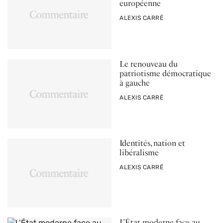
européenne
PAR
ALEXIS CARRÉ
Le renouveau du
patriotisme démocratique
à gauche
PAR
ALEXIS CARRÉ
Identités, nation et
libéralisme
PAR
ALEXIS CARRÉ
L’État moderne face au