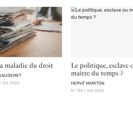
la maladie du droit
Le politique, esclave 
maître du temps ?
GAUDEMET
/ été 2026
PAR
HERVÉ MARITON
Nº 194 / été 2026