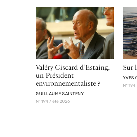
Valéry Giscard d’Estaing,
Sur 
un Président
PAR
YVES 
environnementaliste ?
Nº 194 
PAR
GUILLAUME SAINTENY
Nº 194 / été 2026