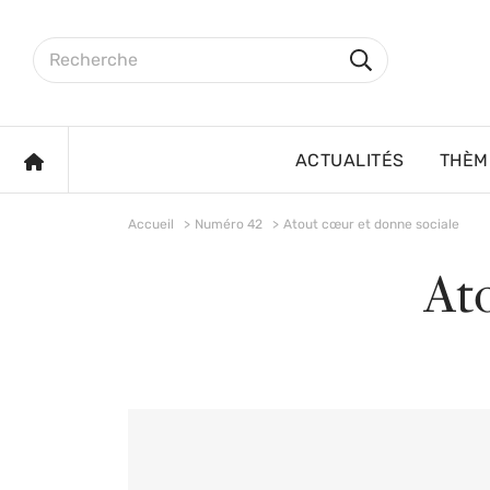
Aller au contenu principal
Rechercher sur le site
Rechercher
ACCUEIL
ACTUALITÉS
THÈM
Accueil
Numéro 42
Atout cœur et donne sociale
At