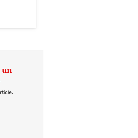
t un
.
ticle.