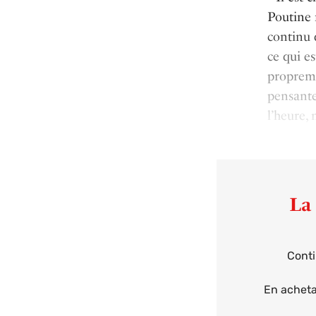
Poutine n
continu 
ce qui es
propreme
pensante
l’heure, 
La 
Conti
En achetan