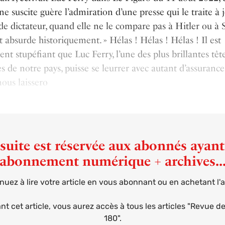
e suscite guère l’admiration d’une presse qui le traite à j
de dictateur, quand elle ne le compare pas à Hitler ou à S
t absurde historiquement. » Hélas ! Hélas ! Hélas ! Il est
nt stupéfiant que Luc Ferry, l’une des plus brillantes têt
s de notre pays, puisse se leurrer avec autant d’assuranc
nous laissero
suite est réservée aux abonnés ayan
abonnement numérique + archives..
nuez à lire votre article en vous abonnant ou en achetant l'ar
t cet article, vous aurez accès à tous les articles "Revue d
180".