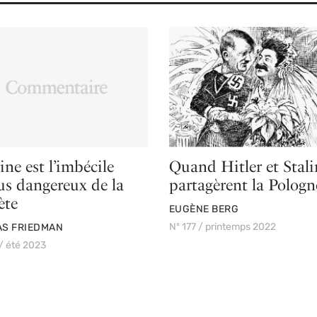
ine est l’imbécile
Quand Hitler et Stali
lus dangereux de la
partagèrent la Pologn
ète
PAR
EUGÈNE BERG
Nº 177 / printemps 2022
S FRIEDMAN
/ été 2023