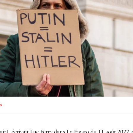
s
clair1, écrivait Luc Ferry dans Le Figaro du 11 août 2022,