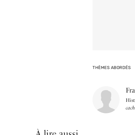
THÈMES ABORDÉS
Fr
Hist
cach
À lire aussi