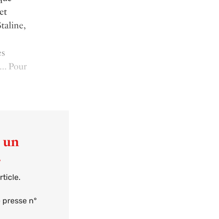
et
taline,
es
e… Pour
t un
.
ticle.
e presse n°