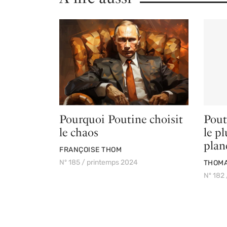
Pourquoi Poutine choisit
Pout
le chaos
le p
plan
PAR
FRANÇOISE THOM
Nº 185 / printemps 2024
PAR
THOMA
Nº 182 