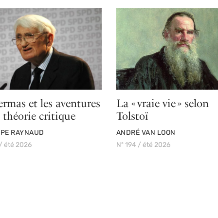
rmas et les aventures
La « vraie vie » selon
 théorie critique
Tolstoï
PAR
PPE RAYNAUD
ANDRÉ VAN LOON
/ été 2026
Nº 194 / été 2026