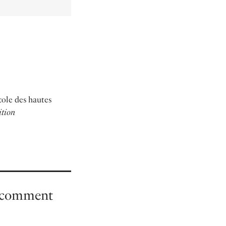
cole des hautes
ition
 : comment