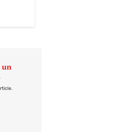
t un
.
ticle.