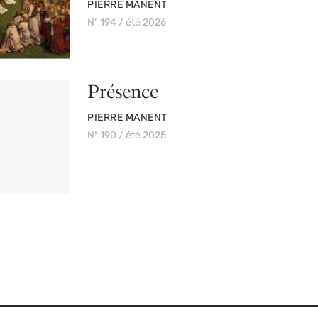
PAR
PIERRE MANENT
Nº 194 / été 2026
Présence
PAR
PIERRE MANENT
Nº 190 / été 2025