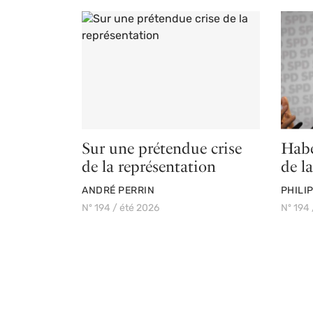
Sur une prétendue crise
Habe
de la représentation
de la
PAR
PAR
ANDRÉ PERRIN
PHILI
Nº 194 / été 2026
Nº 194 