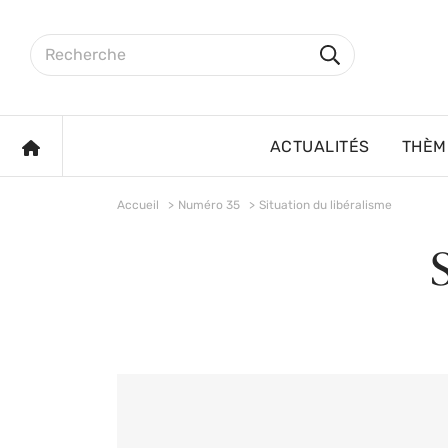
Aller au contenu principal
Rechercher sur le site
Rechercher
ACCUEIL
ACTUALITÉS
THÈM
Accueil
Numéro 35
Situation du libéralisme