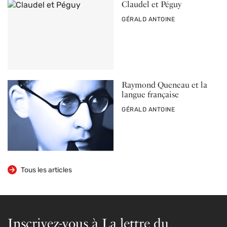
Claudel et Péguy
PAR
GÉRALD ANTOINE
Raymond Queneau et la
langue française
PAR
GÉRALD ANTOINE
Tous les articles
Inscrivez-vous à La lettre du