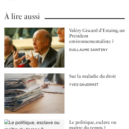
À lire aussi
Valéry Giscard d’Estaing, un
Président
environnementaliste ?
PAR
GUILLAUME SAINTENY
Sur la maladie du droit
PAR
YVES GAUDEMET
Le politique, esclave ou
maître du temps ?