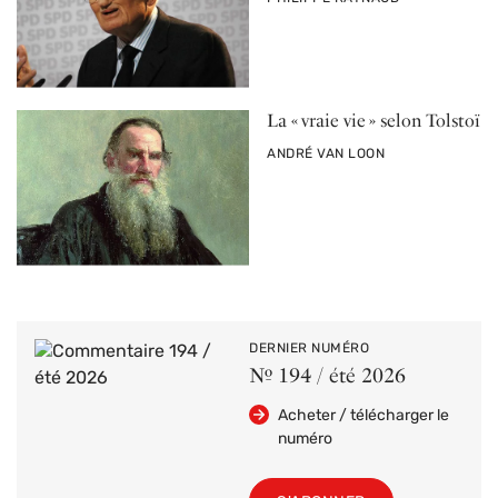
La « vraie vie » selon Tolstoï
PAR
ANDRÉ VAN LOON
DERNIER NUMÉRO
Nº 194 / été 2026
Acheter / télécharger le
numéro