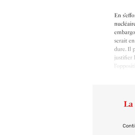
En s’effo
nucléair
embargo 
serait e
dure. Il
justifie
l’opposit
La 
Conti