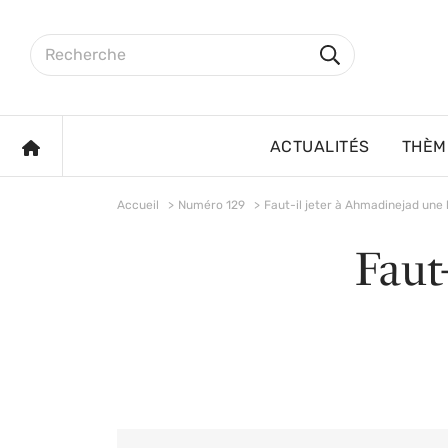
Aller au contenu principal
Rechercher sur le site
Rechercher
ACCUEIL
ACTUALITÉS
THÈM
Accueil
Numéro 129
Faut-il jeter à Ahmadinejad une
Faut