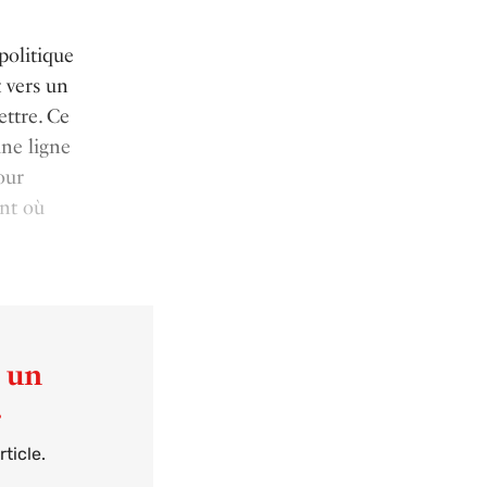
politique
 vers un
ettre. Ce
une ligne
our
ent où
t un
.
ticle.