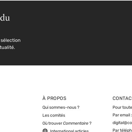
 du
sélection
tualité.
À PROPOS
CONTAC
Qui sommes-nous ?
Pour toute
Par email :
Les comités
digital@c
Où trouver
Commentaire
?
Par télép
International articles