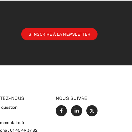
S'INSCRIRE À LA NEWSLETTER
TEZ-NOUS
NOUS SUIVRE
 question
Facebook
Linkedin
X
ommentaire.fr
hone :
01 45 49 37 82