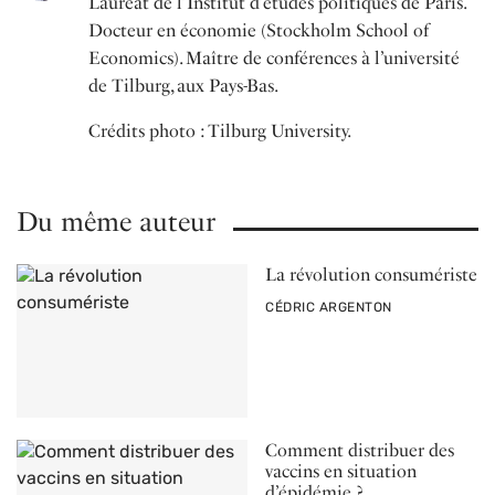
Lauréat de l’Institut d’études politiques de Paris.
Docteur en économie (Stockholm School of
Economics). Maître de conférences à l’université
de Tilburg, aux Pays-Bas.
Crédits photo : Tilburg University.
Du même auteur
La révolution consumériste
PAR
CÉDRIC ARGENTON
Comment distribuer des
vaccins en situation
d’épidémie ?