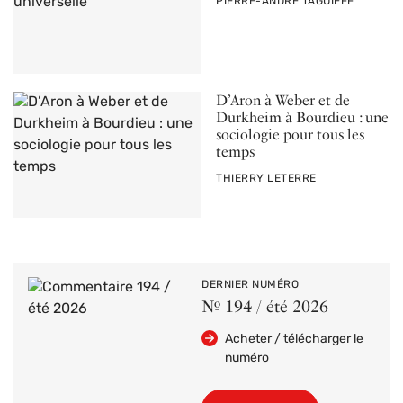
PAR
PIERRE-ANDRÉ TAGUIEFF
D’Aron à Weber et de
Durkheim à Bourdieu : une
sociologie pour tous les
temps
PAR
THIERRY LETERRE
DERNIER NUMÉRO
Nº 194 / été 2026
Acheter / télécharger le
numéro