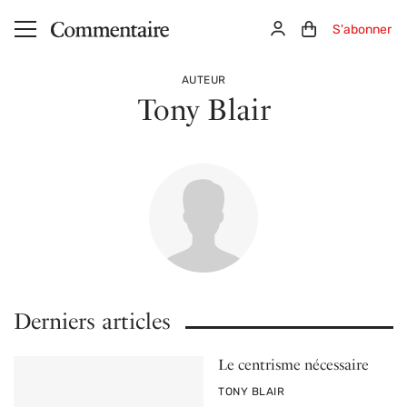
Aller au contenu principal
Connexion
Panier (0)
S'abonner
AUTEUR
Tony Blair
Derniers articles
Le centrisme nécessaire
PAR
TONY BLAIR