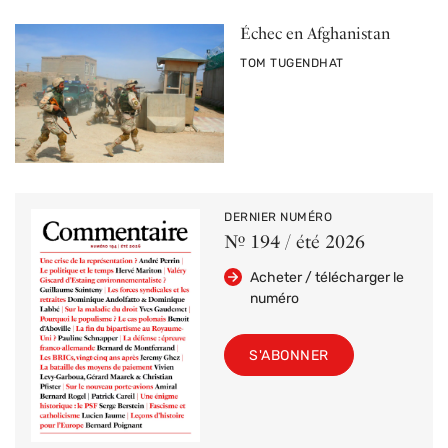
Échec en Afghanistan
PAR
TOM TUGENDHAT
DERNIER NUMÉRO
Nº 194 / été 2026
Acheter / télécharger le
numéro
S'ABONNER