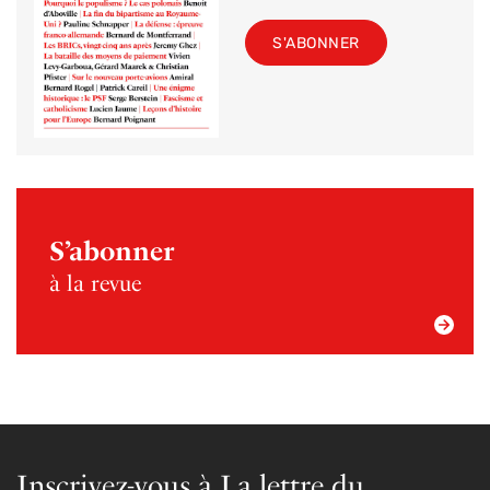
S'ABONNER
S’abonner
à la revue
Inscrivez-vous à La lettre du