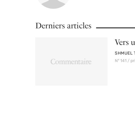
Derniers articles
Vers u
PAR
SHMUEL 
Nº 141 / p