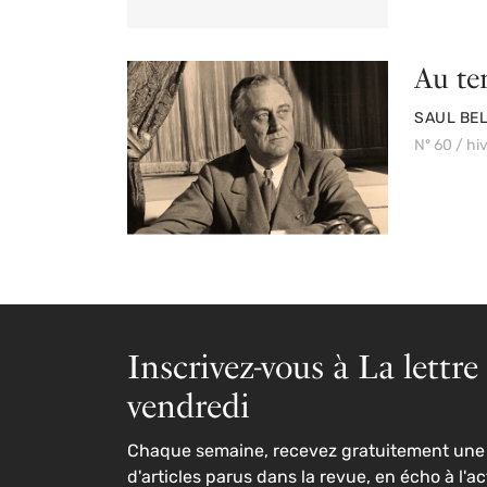
Au te
PAR
SAUL BE
Nº 60 / hi
Inscrivez-vous à La lettre
vendredi
Chaque semaine, recevez gratuitement une 
d'articles parus dans la revue, en écho à l'ac