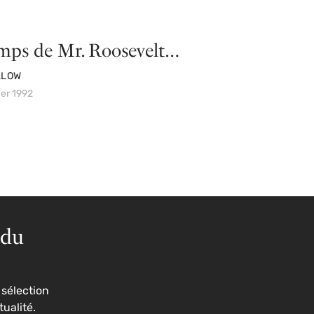
mps de Mr. Roosevelt…
LLOW
ver 1992
 du
sélection
tualité.