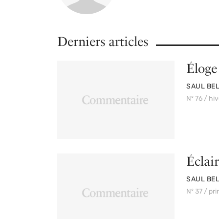
Derniers articles
Éloge
PAR
SAUL BE
Nº 76 / hi
Éclair
PAR
SAUL BE
Nº 37 / pr