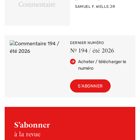
PAR
SAMUEL F. WELLS JR
DERNIER NUMÉRO
Nº 194 / été 2026
Acheter / télécharger le
numéro
S'ABONNER
S’abonner
à la revue