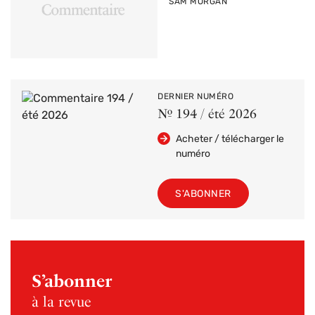
PAR
SAM MORGAN
DERNIER NUMÉRO
Nº 194 / été 2026
Acheter / télécharger le
numéro
S'ABONNER
S’abonner
à la revue