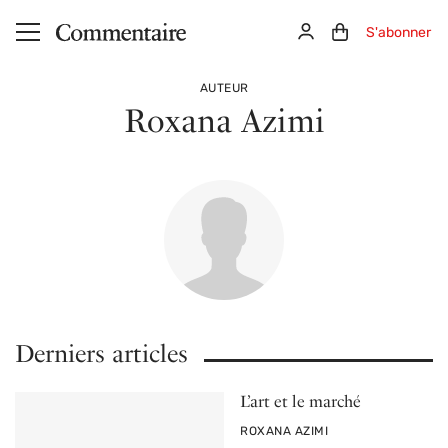
Aller au contenu principal
Connexion
Panier (0)
S'abonner
AUTEUR
Roxana Azimi
Derniers articles
L’art et le marché
PAR
ROXANA AZIMI