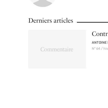
Derniers articles
Contre
PAR
ANTOINE
Nº 64 / hi