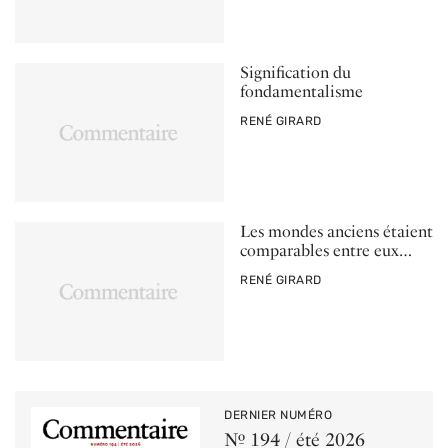
Signification du
fondamentalisme
PAR
RENÉ GIRARD
Les mondes anciens étaient
comparables entre eux…
PAR
RENÉ GIRARD
DERNIER NUMÉRO
Nº 194 / été 2026