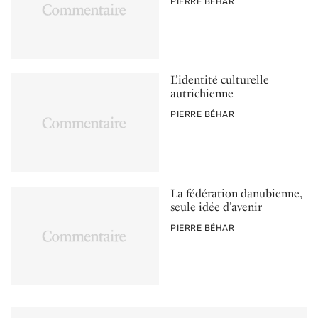
PAR
PIERRE BÉHAR
L’identité culturelle
autrichienne
PAR
PIERRE BÉHAR
La fédération danubienne,
seule idée d’avenir
PAR
PIERRE BÉHAR