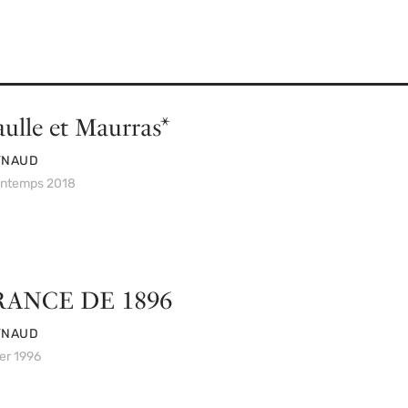
ulle et Maurras*
YNAUD
rintemps 2018
RANCE DE 1896
YNAUD
ver 1996