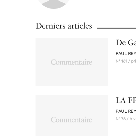
Derniers articles
De Ga
PAR
PAUL RE
Nº 161 / p
LA F
PAR
PAUL RE
Nº 76 / hi