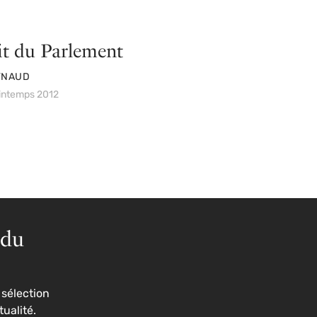
rit du Parlement
YNAUD
rintemps 2012
 du
sélection
tualité.