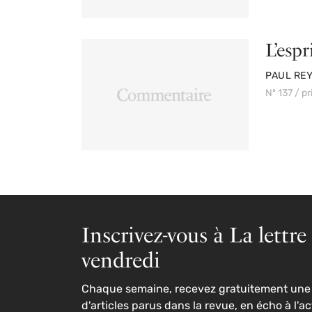
L’esp
PAR
PAUL RE
Nº 137 / p
Inscrivez-vous à La lettre
vendredi
Chaque semaine, recevez gratuitement une 
d'articles parus dans la revue, en écho à l'ac