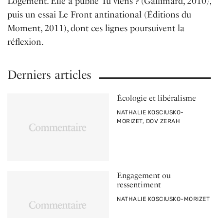
Logement. Elle a publié Tu viens ? (Gallimard, 2010),
puis un essai Le Front antinational (Éditions du
Moment, 2011), dont ces lignes poursuivent la
réflexion.
Derniers articles
Écologie et libéralisme
PAR
NATHALIE KOSCIUSKO-
MORIZET, DOV ZERAH
Engagement ou
ressentiment
PAR
NATHALIE KOSCIUSKO-MORIZET