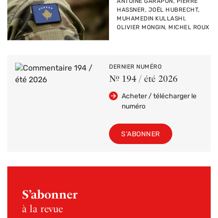
PAR
ANTOINE GARAPON, PIERRE
HASSNER, JOËL HUBRECHT,
MUHAMEDIN KULLASHI,
OLIVIER MONGIN, MICHEL ROUX
DERNIER NUMÉRO
Nº 194 / été 2026
Acheter / télécharger le
numéro
S'ABONNER
S’abonner
à la revue