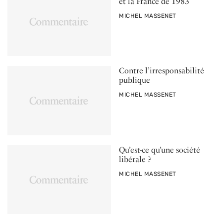
et la France de 1983
PAR
MICHEL MASSENET
Contre l’irresponsabilité
publique
PAR
MICHEL MASSENET
Qu’est-ce qu’une société
libérale ?
PAR
MICHEL MASSENET