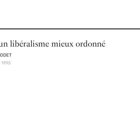
un libéralisme mieux ordonné
GODET
é 1995