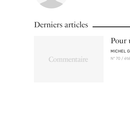
Derniers articles
Pour 
PAR
MICHEL 
Nº 70 / ét