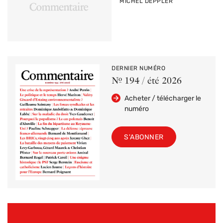
PAR
MICHEL DEPPLER
DERNIER NUMÉRO
Nº 194 / été 2026
Acheter / télécharger le
numéro
S'ABONNER