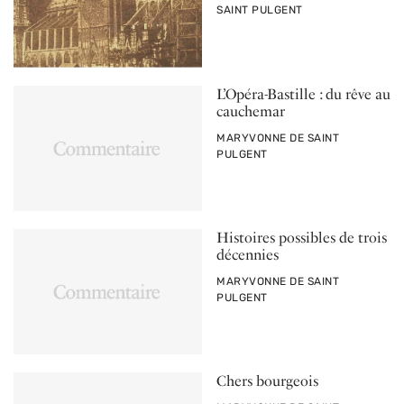
SAINT PULGENT
L’Opéra-Bastille : du rêve au
cauchemar
PAR
MARYVONNE DE SAINT
PULGENT
Histoires possibles de trois
décennies
PAR
MARYVONNE DE SAINT
PULGENT
Chers bourgeois