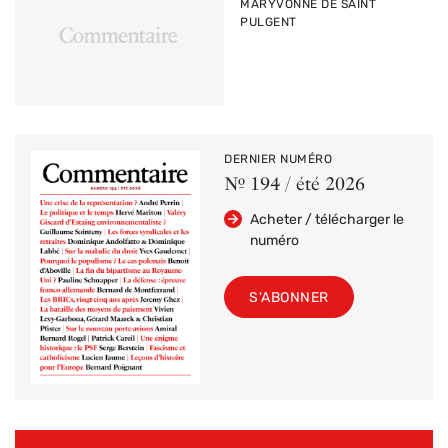
PAR
MARYVONNE DE SAINT
PULGENT
DERNIER NUMÉRO
Nº 194 / été 2026
Acheter / télécharger le
numéro
S'ABONNER