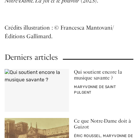
Notre-Dame. La foi et le pouvoir
(2023).
Crédits illustration : © Francesca Mantovani/
Éditions Gallimard.
Derniers articles
Qui soutient encore la
musique savante ?
PAR
MARYVONNE DE SAINT
PULGENT
Ce que Notre-Dame doit à
Guizot
PAR
ÉRIC ROUSSEL, MARYVONNE DE