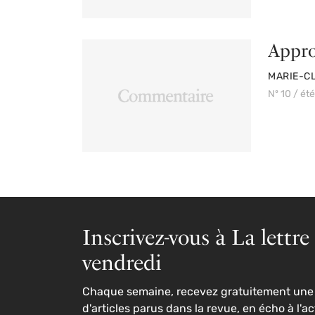
Appro
PAR
MARIE-C
Nº 10 / ét
Inscrivez-vous à La lettre
vendredi
Chaque semaine, recevez gratuitement une 
d'articles parus dans la revue, en écho à l'ac