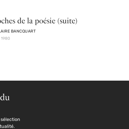
ches de la poésie (suite)
LAIRE BANCQUART
é 1980
 du
sélection
tualité.