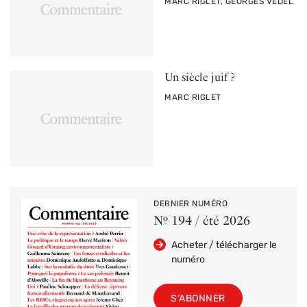
PAR
MARC RIGLET, GEORGES VEDEL
Un siècle juif ?
PAR
MARC RIGLET
DERNIER NUMÉRO
Nº 194 / été 2026
Acheter / télécharger le
numéro
S'ABONNER