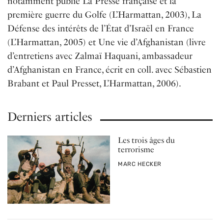
notamment publié La Presse française et la
première guerre du Golfe (L’Harmattan, 2003), La
Défense des intérêts de l’État d’Israël en France
(L’Harmattan, 2005) et Une vie d’Afghanistan (livre
d’entretiens avec Zalmaï Haquani, ambassadeur
d’Afghanistan en France, écrit en coll. avec Sébastien
Brabant et Paul Presset, L’Harmattan, 2006).
Derniers articles
Les trois âges du
terrorisme
PAR
MARC HECKER