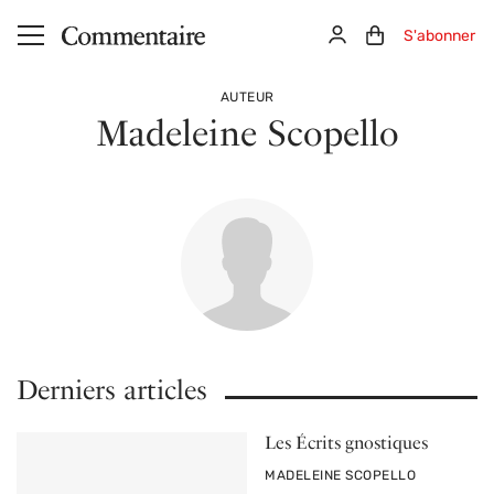
Aller au contenu principal
Connexion
Panier (0)
S'abonner
AUTEUR
Madeleine Scopello
Derniers articles
Les Écrits gnostiques
PAR
MADELEINE SCOPELLO