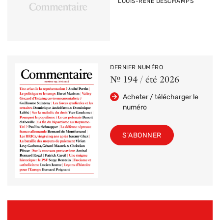
PAR
LOUIS-RENÉ DESCHAMPS
DERNIER NUMÉRO
Nº 194 / été 2026
Acheter / télécharger le
numéro
S'ABONNER