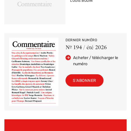
PAR
LOUIS BODIN
DERNIER NUMÉRO
Nº 194 / été 2026
Acheter / télécharger le
numéro
S'ABONNER