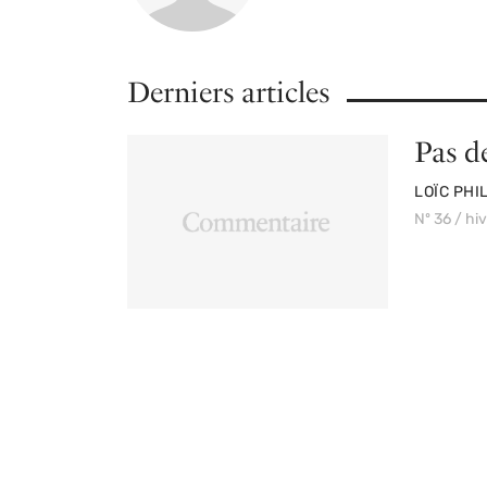
Derniers articles
Pas d
PAR
LOÏC PHI
Nº 36 / hi