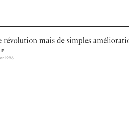
e révolution mais de simples améliorati
LIP
ver 1986