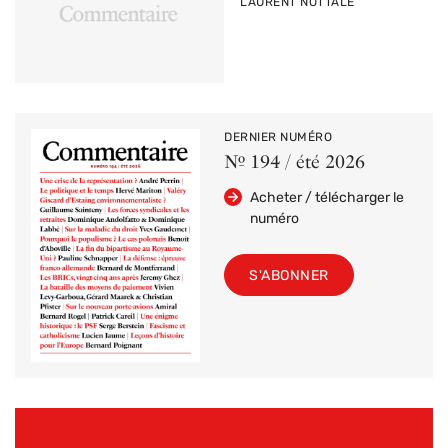
PAR
LAURENT NOTTALE
DERNIER NUMÉRO
Nº 194 / été 2026
Acheter / télécharger le
numéro
S'ABONNER